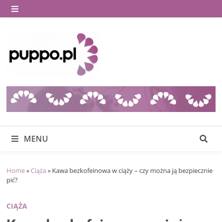
Skip
to
MENU
content
MENU
Home
»
Ciąża
»
Kawa bezkofeinowa w ciąży – czy można ją bezpiecznie
pić?
CIĄŻA