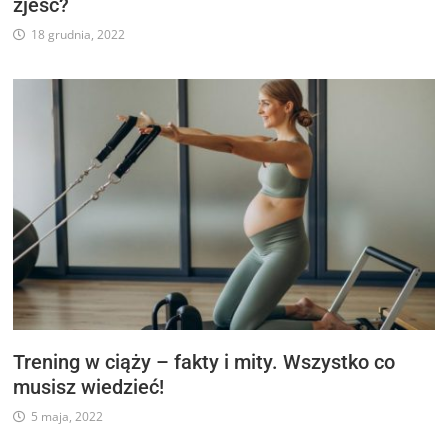
zjeść?
18 grudnia, 2022
Trening w ciąży – fakty i mity. Wszystko co
musisz wiedzieć!
5 maja, 2022