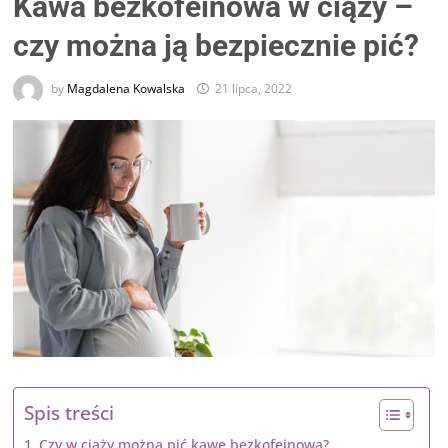
Kawa bezkofeinowa w ciąży –
czy można ją bezpiecznie pić?
by
Magdalena Kowalska
21 lipca, 2022
Spis treści
Czy w ciąży można pić kawę bezkofeinową?