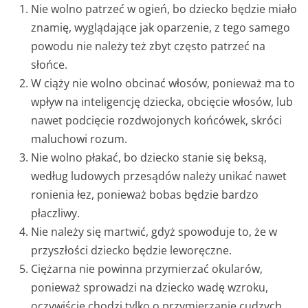
Nie wolno patrzeć w ogień, bo dziecko będzie miało
znamię, wyglądające jak oparzenie, z tego samego
powodu nie należy też zbyt często patrzeć na
słońce.
W ciąży nie wolno obcinać włosów, ponieważ ma to
wpływ na inteligencję dziecka, obcięcie włosów, lub
nawet podcięcie rozdwojonych końcówek, skróci
maluchowi rozum.
Nie wolno płakać, bo dziecko stanie się beksą,
według ludowych przesądów należy unikać nawet
ronienia łez, ponieważ bobas będzie bardzo
płaczliwy.
Nie należy się martwić, gdyż spowoduje to, że w
przyszłości dziecko będzie leworęczne.
Ciężarna nie powinna przymierzać okularów,
ponieważ sprowadzi na dziecko wadę wzroku,
oczywiście chodzi tylko o przymierzanie cudzych