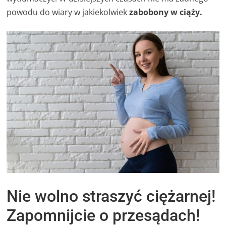
powodu do wiary w jakiekolwiek
zabobony w ciąży.
Nie wolno straszyć ciężarnej!
Zapomnijcie o przesądach!