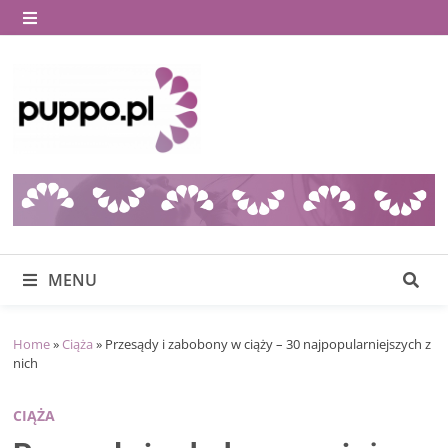
Skip
to
MENU
content
MENU
Home
»
Ciąża
»
Przesądy i zabobony w ciąży – 30 najpopularniejszych z
nich
CIĄŻA