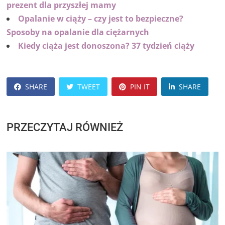
prezent dla przyszłej mamy
Opalanie w ciąży – czy jest to bezpieczne?
Sposoby na opalanie dla ciężarnych
Kiedy ciąża jest donoszona? 37 tydzień ciąży
SHARE
TWEET
PIN IT
SHARE
PRZECZYTAJ RÓWNIEŻ