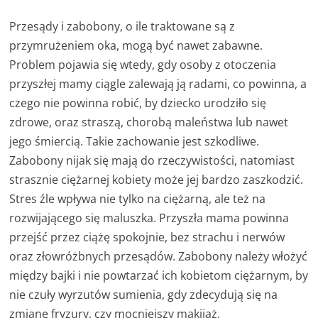
Przesądy i zabobony, o ile traktowane są z
przymrużeniem oka, mogą być nawet zabawne.
Problem pojawia się wtedy, gdy osoby z otoczenia
przyszłej mamy ciągle zalewają ją radami, co powinna, a
czego nie powinna robić, by dziecko urodziło się
zdrowe, oraz straszą, chorobą maleństwa lub nawet
jego śmiercią. Takie zachowanie jest szkodliwe.
Zabobony nijak się mają do rzeczywistości, natomiast
strasznie ciężarnej kobiety może jej bardzo zaszkodzić.
Stres źle wpływa nie tylko na ciężarną, ale też na
rozwijającego się maluszka. Przyszła mama powinna
przejść przez ciążę spokojnie, bez strachu i nerwów
oraz złowróżbnych przesądów. Zabobony należy włożyć
między bajki i nie powtarzać ich kobietom ciężarnym, by
nie czuły wyrzutów sumienia, gdy zdecydują się na
zmianę fryzury, czy mocniejszy makijaż.