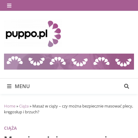
Skip
to
MENU
content
MENU
Home
»
Ciąża
»
Masaż w ciąży – czy można bezpiecznie masować plecy,
kręgosłup i brzuch?
CIĄŻA