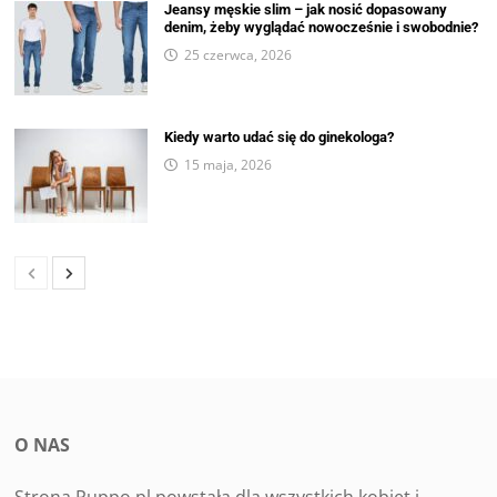
Jeansy męskie slim – jak nosić dopasowany
denim, żeby wyglądać nowocześnie i swobodnie?
25 czerwca, 2026
Kiedy warto udać się do ginekologa?
15 maja, 2026
O NAS