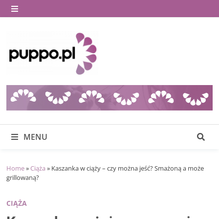
Skip
to
MENU
content
MENU
Home
»
Ciąża
»
Kaszanka w ciąży – czy można jeść? Smażoną a może
grillowaną?
CIĄŻA