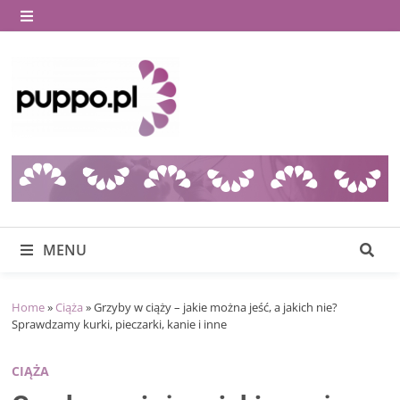
Skip
to
MENU
content
MENU
Home
»
Ciąża
»
Grzyby w ciąży – jakie można jeść, a jakich nie?
Sprawdzamy kurki, pieczarki, kanie i inne
CIĄŻA