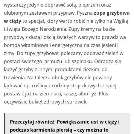
wystarczy jedynie doprawić solą, pieprzem oraz
ulubionym zestawem przypraw. Pyszna
zupa grzybowa
w ciąży
to specjał, który warto robić nie tylko na Wigilię
i święta Bożego Narodzenia. Zupy kremy na bazie
grzybów, z dużą ilością świeżych warzyw to prawdziwa
bomba witaminowa i energetyczna na czas jesieni i
zimy. Do zupy grzybowej polecamy dodawać zieleń w
postaci świeżego jarmużu lub szpinaku. Odradza się
łączyć grzyby z innymi produktami ciężkimi do
trawienia. Na talerzu obok grzybów nie powinny
lądować np. rośliny z rodziny strączkowych. Lepiej
postawić już na ziemniaki, kaszę, albo ryż. Plus
oczywiście bukiet zdrowych surówek.
Przeczytaj również
Powiększanie ust w ciąży i
podczas karmienia piersią – czy można to