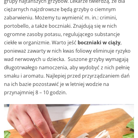
grupy najtańszych grzybów. Lekarze twierdzą, że dla
ciężarnych najzdrowsze będą grzyby o ciemnym
zabarwieniu. Możemy tu wymienić m. in.: crimini,
portobello, a także boczniaki. Znajdują się w nich
ogromne zasoby potasu, regulującego substancje
ciekłe w organizmie. Warto jeść
boczniaki w ciąży
,
ponieważ zawarty w nich kwas foliowy eliminuje ryzyko
wad nerwowych u dziecka. Suszone grzyby wymagają
długotrwałego namoczenia, aby wydobyć z nich pełnię
smaku i aromatu. Najlepiej przed przyrządzaniem dań
na ich bazie pozostawić je w letniej wodzie na
przynajmniej 8 – 10 godzin.