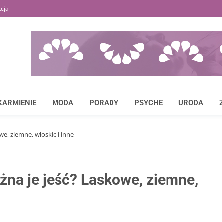
cja
KARMIENIE
MODA
PORADY
PSYCHE
URODA
we, ziemne, włoskie i inne
żna je jeść? Laskowe, ziemne,