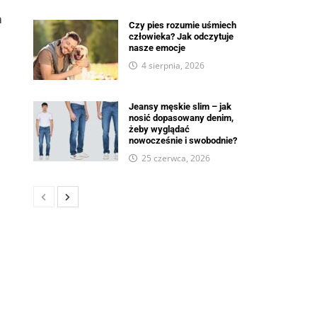
m
Czy pies rozumie uśmiech
człowieka? Jak odczytuje
nasze emocje
4 sierpnia, 2026
Jeansy męskie slim – jak
nosić dopasowany denim,
żeby wyglądać
nowocześnie i swobodnie?
25 czerwca, 2026