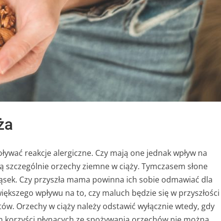
ża
ływać reakcje alergiczne. Czy mają one jednak wpływ na
 są szczególnie orzechy ziemne w ciąży. Tymczasem słone
kąsek. Czy przyszła mama powinna ich sobie odmawiać dla
większego wpływu na to, czy maluch będzie się w przyszłości
tów. Orzechy w ciąży należy odstawić wyłącznie wtedy, gdy
ch korzyści płynących ze spożywania orzechów nie można