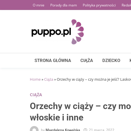
Skip
O mnie
Porady dla mam
Polityka prywatności
Redak
to
content
STRONA GŁÓWNA
CIĄŻA
DZIECKO
Home
»
Ciąża
»
Orzechy w ciąży – czy można je jeść? Lasko
CIĄŻA
Orzechy w ciąży – czy mo
włoskie i inne
by
Magdalena Kowalska
21 marca, 2022