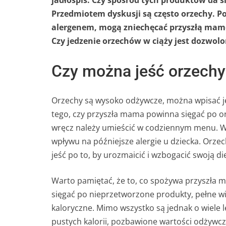
jadłospis. Czy spośród tych produktów da s
Przedmiotem dyskusji są często orzechy. Po
alergenem, mogą zniechęcać przyszłą mamę 
Czy jedzenie orzechów w ciąży jest dozwolo
Czy można jeść orzechy
Orzechy są wysoko odżywcze, można wpisać je 
tego, czy przyszła mama powinna sięgać po orz
wręcz należy umieścić w codziennym menu. W
wpływu na późniejsze alergie u dziecka. Orzec
jeść po to, by urozmaicić i wzbogacić swoją di
Warto pamiętać, że to, co spożywa przyszła m
sięgać po nieprzetworzone produkty, pełne w
kaloryczne. Mimo wszystko są jednak o wiele 
pustych kalorii, pozbawione wartości odżywc