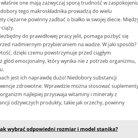
to właśnie one mają zazwyczaj sporą trudność w zaspokojeni
edobory tego makroskładnika prowadzą do wielu
y ciężarne powinny zadbać o białko w swojej diecie. Międz
 ciąży.
niezbędny do prawidłowej pracy jelit, pomaga pozbyć się
ż przed nadmiernym przybieraniem na wadze. W jaki sposób?
ytość, dzięki czemu powstrzymuje przed ciągłym
ż głód emocjonalny, który wynika nie z potrzeb organizmu,
u.
chach jest ich naprawdę dużo! Niedobory substancji
kwencje zdrowotne. Wprawdzie można stosować suplement
organizm najlepiej przyswaja witaminy i minerały z
ancji odżywczych produkty, takie jak orzechy, powinny
 jak wybrać odpowiedni rozmiar i model stanika?