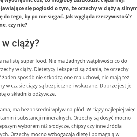
ię wyodrębnić coś, co mogłoby zaszkodzić ciężarnej?
jawiające się pogłoski o tym, że orzechy w ciąży ą silny
do tego, by po nie sięgać. Jak wygląda rzeczywistość?
ne, czy nie?
 w ciąży?
na listę super food. Nie ma żadnych wątpliwości co do
echy w ciąży. Dietetycy i eksperci są zdania, że orzechy
 żaden sposób nie szkodzą one maluchowi, nie mają też
hy w czasie ciąży są bezpieczne i wskazane. Dobrze jest je
etę o składniki odżywcze.
ama, ma bezpośredni wpływ na płód. W ciąży najlepiej więc
itamin i substancji mineralnych. Orzechy są dosyć mocno
lepszym wyborem niż słodycze, chipsy czy inne źródła
zych. Orzechy mocno wzbogacają dietę i pomagają w