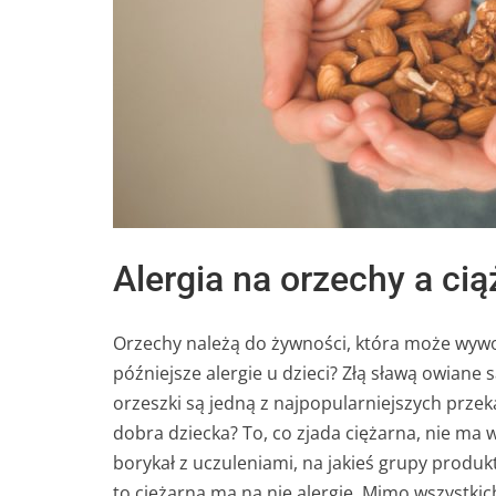
Alergia na orzechy a cią
Orzechy należą do żywności, która może wywo
późniejsze alergie u dzieci? Złą sławą owiane
orzeszki są jedną z najpopularniejszych prze
dobra dziecka? To, co zjada ciężarna, nie ma 
borykał z uczuleniami, na jakieś grupy produk
to ciężarna ma na nie alergię. Mimo wszystki