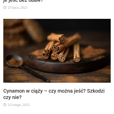
je jeść bez obaw?
25 lipca, 2022
Cynamon w ciąży – czy można jeść? Szkodzi
czy nie?
23 lutego, 2022