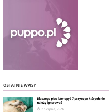
OSTATNIE WPISY
Dlaczego pies liże łapy? 7 przyczyn których nie
należy ignorować
6 sierpnia, 2026