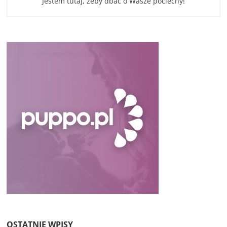
Jestem tutaj, żeby dbać o Wasze pociechy!
OSTATNIE WPISY