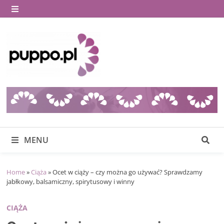
Skip
to
MENU
content
MENU
Home
»
Ciąża
»
Ocet w ciąży – czy można go używać? Sprawdzamy
jabłkowy, balsamiczny, spirytusowy i winny
CIĄŻA