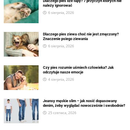
Dlaczego pies liże łapy? 7 przyczyn których nie
należy ignorować
6 sierpnia, 2026
Dlaczego pies ziewa choć nie jest zmęczony?
Znaczenie psiego ziewania
6 sierpnia, 2026
Czy pies rozumie uśmiech człowieka? Jak
odczytuje nasze emocje
4 sierpnia, 2026
Jeansy męskie slim – jak nosić dopasowany
denim, żeby wyglądać nowocześnie i swobodnie?
25 czerwca, 2026