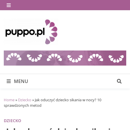
Skip
to
MENU
content
MENU
Home
»
Dziecko
»
Jak oduczyć dziecko sikania w nocy? 10
sprawdzonych metod
DZIECKO