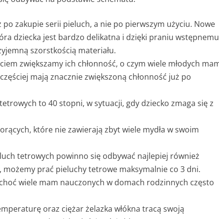
 po zakupie serii pieluch, a nie po pierwszym użyciu. Nowe
ra dziecka jest bardzo delikatna i dzięki praniu wstępnemu
zyjemną szorstkością materiału.
życiem zwiększamy ich chłonność, o czym wiele młodych ma
ajczęściej mają znacznie zwiększoną chłonność już po
trowych to 40 stopni, w sytuacji, gdy dziecko zmaga się z
rących, które nie zawierają zbyt wiele mydła w swoim
ieluch tetrowych powinno się odbywać najlepiej również
ia, możemy prać pieluchy tetrowe maksymalnie co 3 dni.
, choć wiele mam nauczonych w domach rodzinnych często
mperaturę oraz ciężar żelazka włókna tracą swoją