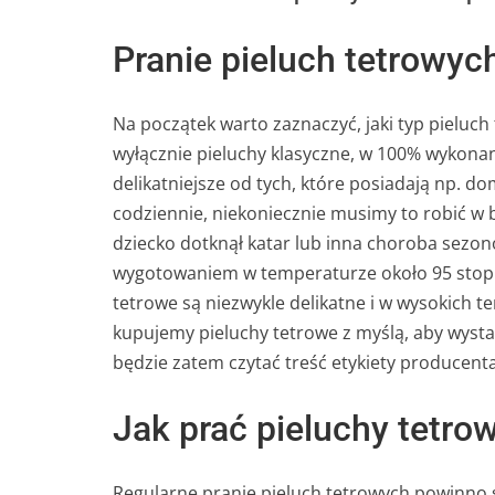
Pranie pieluch tetrowy
Na początek warto zaznaczyć, jaki typ pieluch
wyłącznie pieluchy klasyczne, w 100% wykonan
delikatniejsze od tych, które posiadają np. dom
codziennie, niekoniecznie musimy to robić w
dziecko dotknął katar lub inna choroba sezon
wygotowaniem w temperaturze około 95 stopni
tetrowe są niezwykle delikatne i w wysokich t
kupujemy pieluchy tetrowe z myślą, aby wyst
będzie zatem czytać treść etykiety producen
Jak prać pieluchy tetro
Regularne pranie pieluch tetrowych powinno