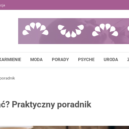
cja
KARMIENIE
MODA
PORADY
PSYCHE
URODA
 poradnik
ać? Praktyczny poradnik