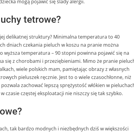
ziecka mogą pojawić się ślady alergii.
eluchy tetrowe?
ojej delikatnej struktury? Minimalna temperatura to 40
ech dniach czekania pieluch w koszu na pranie można
o wyższa temperatura – 90 stopni powinna pojawić się na
yka się z chorobami i przeziębieniami. Mimo że pranie pieluc
ralkach, wiele polskich mam, pamiętając obrazy z własnych
owych pieluszek ręcznie. Jest to o wiele czasochłonne, niż
t pozwala zachować lepszą sprężystość włókien w pieluchac
 czasie częstej eksploatacji nie niszczy się tak szybko.
rowe?
ach, tak bardzo modnych i niezbędnych dziś w większości