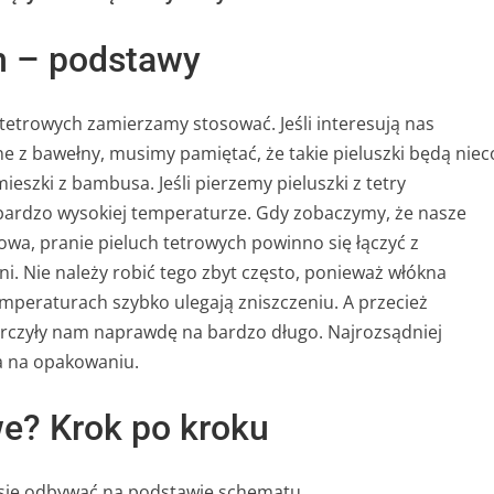
ch – podstawy
 tetrowych zamierzamy stosować. Jeśli interesują nas
e z bawełny, musimy pamiętać, że takie pieluszki będą niec
ieszki z bambusa. Jeśli pierzemy pieluszki z tetry
 bardzo wysokiej temperaturze. Gdy zobaczymy, że nasze
owa, pranie pieluch tetrowych powinno się łączyć z
. Nie należy robić tego zbyt często, ponieważ włókna
emperaturach szybko ulegają zniszczeniu. A przecież
arczyły nam naprawdę na bardzo długo. Najrozsądniej
ta na opakowaniu.
we? Krok po kroku
 się odbywać na podstawie schematu.