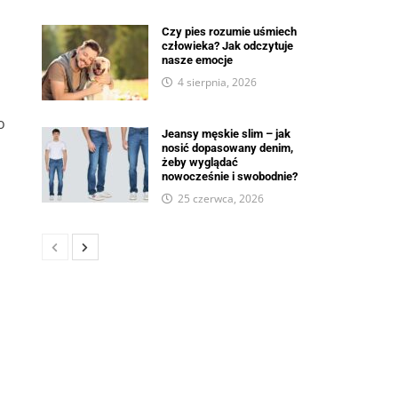
Czy pies rozumie uśmiech
człowieka? Jak odczytuje
nasze emocje
4 sierpnia, 2026
o
Jeansy męskie slim – jak
nosić dopasowany denim,
żeby wyglądać
nowocześnie i swobodnie?
25 czerwca, 2026