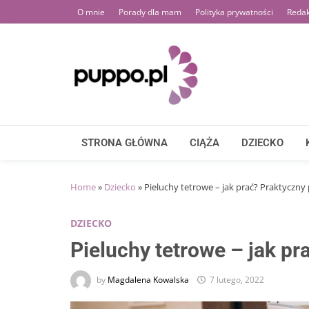
Skip
O mnie
Porady dla mam
Polityka prywatności
Redak
to
content
STRONA GŁÓWNA
CIĄŻA
DZIECKO
Home
»
Dziecko
»
Pieluchy tetrowe – jak prać? Praktyczny
DZIECKO
Pieluchy tetrowe – jak pr
by
Magdalena Kowalska
7 lutego, 2022