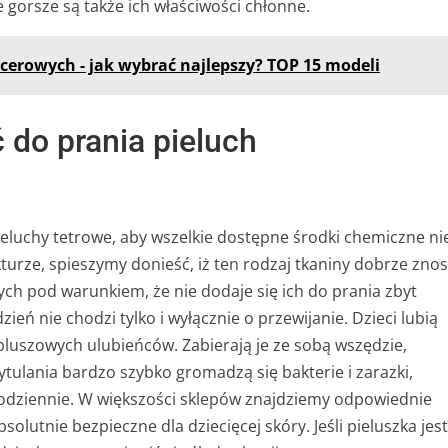
gorsze są także ich właściwości chłonne.
erowych - jak wybrać najlepszy? TOP 15 modeli
 do prania pieluch
pieluchy tetrowe, aby wszelkie dostępne środki chemiczne ni
kturze, spieszymy donieść, iż ten rodzaj tkaniny dobrze znos
ch pod warunkiem, że nie dodaje się ich do prania zbyt
eń nie chodzi tylko i wyłącznie o przewijanie. Dzieci lubią
pluszowych ulubieńców. Zabierają je ze sobą wszędzie,
tulania bardzo szybko gromadzą się bakterie i zarazki,
codziennie. W większości sklepów znajdziemy odpowiednie
olutnie bezpieczne dla dziecięcej skóry. Jeśli pieluszka jest