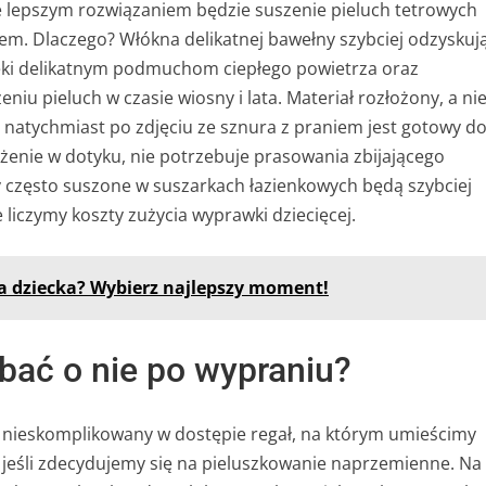
e lepszym rozwiązaniem będzie suszenie pieluch tetrowych
em. Dlaczego? Włókna delikatnej bawełny szybciej odzyskuj
ięki delikatnym podmuchom ciepłego powietrza oraz
iu pieluch w czasie wiosny i lata. Materiał rozłożony, a ni
l natychmiast po zdjęciu ze sznura z praniem jest gotowy d
nie w dotyku, nie potrzebuje prasowania zbijającego
y często suszone w suszarkach łazienkowych będą szybciej
e liczymy koszty zużycia wyprawki dziecięcej.
a dziecka? Wybierz najlepszy moment!
dbać o nie po wypraniu?
 nieskomplikowany w dostępie regał, na którym umieścimy
 jeśli zdecydujemy się na pieluszkowanie naprzemienne. Na