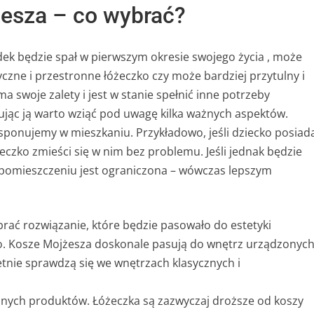
esza – co wybrać?
ek będzie spał w pierwszym okresie swojego życia , może
czne i przestronne łóżeczko czy może bardziej przytulny i
a swoje zalety i jest w stanie spełnić inne potrzeby
ując ją warto wziąć pod uwagę kilka ważnych aspektów.
ysponujemy w mieszkaniu. Przykładowo, jeśli dziecko posiad
eczko zmieści się w nim bez problemu. Jeśli jednak będzie
m pomieszczeniu jest ograniczona – wówczas lepszym
brać rozwiązanie, które będzie pasowało do estetyki
o. Kosze Mojżesza doskonale pasują do wnętrz urządzonyc
etnie sprawdzą się we wnętrzach klasycznych i
nych produktów. Łóżeczka są zazwyczaj droższe od koszy