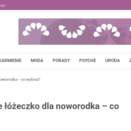
cja
KARMIENIE
MODA
PORADY
PSYCHE
URODA
noworodka – co wybrać?
e łóżeczko dla noworodka – co