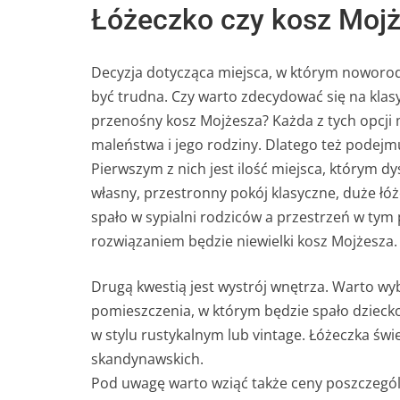
Łóżeczko czy kosz Mojż
Decyzja dotycząca miejsca, w którym noworod
być trudna. Czy warto zdecydować się na klasy
przenośny kosz Mojżesza? Każda z tych opcji m
maleństwa i jego rodziny. Dlatego też podejm
Pierwszym z nich jest ilość miejsca, którym d
własny, przestronny pokój klasyczne, duże łóż
spało w sypialni rodziców a przestrzeń w ty
rozwiązaniem będzie niewielki kosz Mojżesza.
Drugą kwestią jest wystrój wnętrza. Warto wy
pomieszczenia, w którym będzie spało dzieck
w stylu rustykalnym lub vintage. Łóżeczka świ
skandynawskich.
Pod uwagę warto wziąć także ceny poszczegól