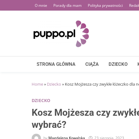
Skip
O mnie
Porady dla mam
Polityka prywatności
Redak
to
content
STRONA GŁÓWNA
CIĄŻA
DZIECKO
Home
»
Dziecko
»
Kosz Mojżesza czy zwykłe łóżeczko dla 
DZIECKO
Kosz Mojżesza czy zwykł
wybrać?
by
Magdalena Kowalska
23 sierpnia, 2023