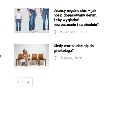
Jeansy męskie slim – jak
nosić dopasowany denim,
żeby wyglądać
nowocześnie i swobodnie?
25 czerwca, 2026
Kiedy warto udać się do
ginekologa?
a
15 maja, 2026
h