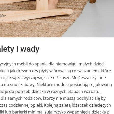
lety i wady
dycyjnych mebli do spania dla niemowląt i małych dzieci.
akich jak drewno czy płyty wiórowe są rozwiązaniem, które
ecięce są zazwyczaj większe niż kosze Mojżesza czy inne
sca do snu i zabawy. Niektóre modele posiadają regulowaną
ć je do potrzeb dziecka w różnych etapach wzrostu.
dla samych rodziców, którzy nie muszą pochylać się by
as codziennej opieki. Kolejną zaletą łóżeczek dziecięcych
ki lub barierki minimalizują ryzyko wypadnięcia dziecka z