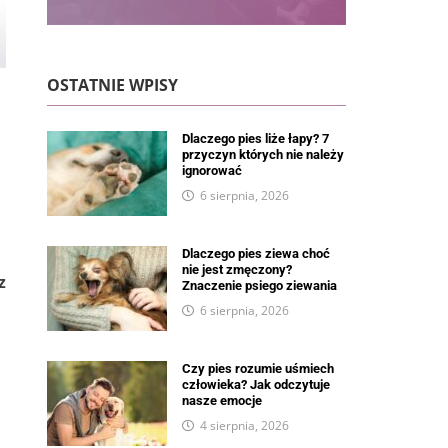
OSTATNIE WPISY
Dlaczego pies liże łapy? 7
przyczyn których nie należy
ignorować
6 sierpnia, 2026
Dlaczego pies ziewa choć
nie jest zmęczony?
z
Znaczenie psiego ziewania
6 sierpnia, 2026
Czy pies rozumie uśmiech
człowieka? Jak odczytuje
nasze emocje
4 sierpnia, 2026