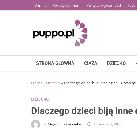
Skip
O mnie
Porady dla mam
Polityka prywatności
Redak
to
content
STRONA GŁÓWNA
CIĄŻA
DZIECKO
Home
»
Dziecko
»
Dlaczego dzieci biją inne dzieci? Rozwią
DZIECKO
Dlaczego dzieci biją inne
by
Magdalena Kowalska
23 sierpnia, 2023