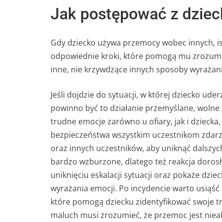
Jak postępować z dzieck
Gdy dziecko używa przemocy wobec innych, isto
odpowiednie kroki, które pomogą mu zrozum
inne, nie krzywdzące innych sposoby wyrażani
Jeśli dojdzie do sytuacji, w której dziecko ud
powinno być to działanie przemyślane, wolne
trudne emocje zarówno u ofiary, jak i dziec
bezpieczeństwa wszystkim uczestnikom zdarze
oraz innych uczestników, aby uniknąć dalszych 
bardzo wzburzone, dlatego też reakcja doros
uniknięciu eskalacji sytuacji oraz pokaże dz
wyrażania emocji. Po incydencie warto usiąść z
które pomogą dziecku zidentyfikować swoje t
maluch musi zrozumieć, że przemoc jest niea