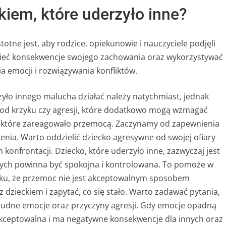
iem, które uderzyło inne?
tne jest, aby rodzice, opiekunowie i nauczyciele podjęli
ieć konsekwencje swojego zachowania oraz wykorzystywać
a emocji i rozwiązywania konfliktów.
erzyło innego malucha działać należy natychmiast, jednak
 od krzyku czy agresji, które dodatkowo mogą wzmagać
ka, które zareagowało przemocą. Zaczynamy od zapewnienia
nia. Warto oddzielić dziecko agresywne od swojej ofiary
konfrontacji. Dziecko, które uderzyło inne, zazwyczaj jest
łych powinna być spokojna i kontrolowana. To pomoże w
iecku, że przemoc nie jest akceptowalnym sposobem
 dzieckiem i zapytać, co się stało. Warto zadawać pytania,
rudne emocje oraz przyczyny agresji. Gdy emocje opadną
kceptowalna i ma negatywne konsekwencje dla innych oraz