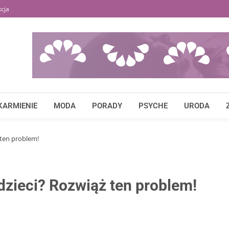
cja
KARMIENIE
MODA
PORADY
PSYCHE
URODA
ż ten problem!
 dzieci? Rozwiąż ten problem!