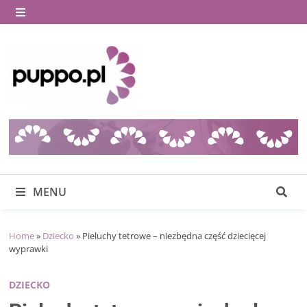
Skip
to
MENU
content
MENU
Home
»
Dziecko
»
Pieluchy tetrowe – niezbędna część dziecięcej
wyprawki
DZIECKO