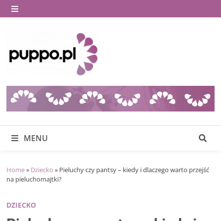
Skip
to
MENU
content
MENU
Home
»
Dziecko
»
Pieluchy czy pantsy – kiedy i dlaczego warto przejść
na pieluchomajtki?
DZIECKO