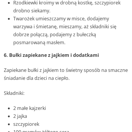
Rzodkiewki kroimy w drobną kostkę, szczypiorek
drobno siekamy.
Twarożek umieszczamy w misce, dodajemy
warzywa i śmietanę, mieszamy, aż składniki się
dobrze połączą, podajemy z bułeczką
posmarowaną masłem.
6. Bułki zapiekane z jajkiem i dodatkami
Zapiekane bułki z jajkiem to świetny sposób na smaczne
śniadanie dla dzieci na ciepło.
Składniki:
2 małe kajzerki
2 jajka
szczypiorek
100 gramów żółtego sera