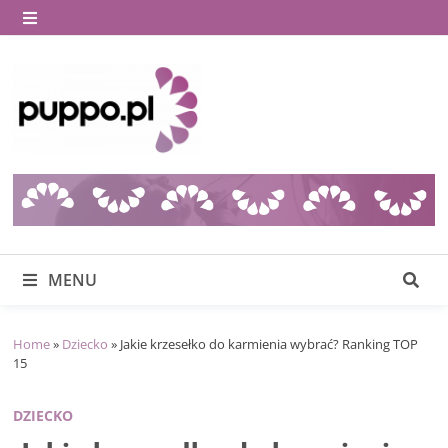
Skip
to
MENU
content
MENU
Home
»
Dziecko
»
Jakie krzesełko do karmienia wybrać? Ranking TOP
15
DZIECKO