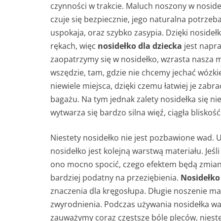
czynności w trakcie. Maluch noszony w nosideł
czuje się bezpiecznie, jego naturalna potrzeba
uspokaja, oraz szybko zasypia. Dzięki nosideł
rękach, więc
nosidełko dla dziecka
jest napr
zaopatrzymy się w nosidełko, wzrasta nasza
wszędzie, tam, gdzie nie chcemy jechać wózk
niewiele miejsca, dzięki czemu łatwiej je za
bagażu. Na tym jednak zalety nosidełka się n
wytwarza się bardzo silna więź, ciągła blisko
Niestety nosidełko nie jest pozbawione wad.
nosidełko jest kolejną warstwą materiału. Jeśl
ono mocno spocić, czego efektem będą zmiany
bardziej podatny na przeziębienia.
Nosidełko
znaczenia dla kręgosłupa. Długie noszenie m
zwyrodnienia. Podczas używania nosidełka wa
zauważymy coraz częstsze bóle pleców, nieste