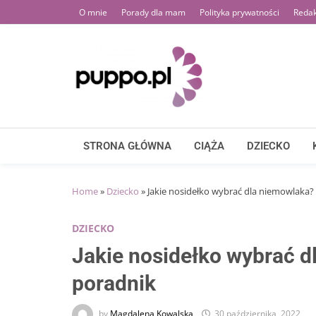
Skip
O mnie
Porady dla mam
Polityka prywatności
Redak
to
content
STRONA GŁÓWNA
CIĄŻA
DZIECKO
Home
»
Dziecko
»
Jakie nosidełko wybrać dla niemowlaka?
DZIECKO
Jakie nosidełko wybrać d
poradnik
by
Magdalena Kowalska
30 października, 2022