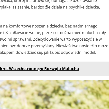
mowlaka, której ma prawo się domagać. Pozostawianie
akał aż zaśnie, bardzo źle działa na psychikę dziecka,
m na komfortowe noszenie dziecka, bez nadmiernego
ale też całkowicie wolne, przez co można mieć malucha cały
ę swoimi sprawami. Zdecydowanie warto wyposażyć się w
inien być dobrze przemyślany. Niewłaściwe nosidełko może
zakupem dowiedzieć się, jak kupić odpowiedni model.
ekret Wszechstronnego Rozwoju Malucha