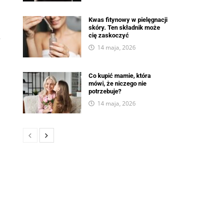
Kwas fitynowy w pielęgnacji
skóry. Ten składnik może
cię zaskoczyć
o
14 maja, 2026
Co kupić mamie, która
mówi, że niczego nie
potrzebuje?
14 maja, 2026