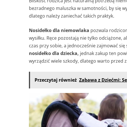
Bliskość rodzica jest naturalną potrzebą nie
bezradnego maluszka w samotności, by się wypł
dlatego należy zaniechać takich praktyk.
Nosidełko dla niemowlaka
pozwala rodzico
wysiłku. Ręce pozostają nie tylko odciążone, 
czas przy sobie, a jednocześnie zajmować si
nosidełko dla dziecka,
jednak zakup ten pow
wyrządzić wiele szkody, dlatego warto przed 
Przeczytaj również
Zabawa z Dziećmi: S