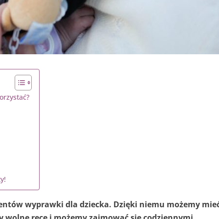
orzystać?
y!
mentów wyprawki dla dziecka. Dzięki niemu możemy mie
my wolne ręce i możemy zajmować się codziennymi