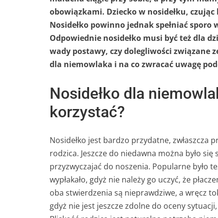
obowiązkami. Dziecko w nosidełku, czując bl
Nosidełko powinno jednak spełniać sporo
Odpowiednie nosidełko musi być też dla d
wady postawy, czy dolegliwości związane 
dla niemowlaka i na co zwracać uwagę po
Nosidełko dla niemowla
korzystać?
Nosidełko jest bardzo przydatne, zwłaszcza pr
rodzica. Jeszcze do niedawna można było się 
przyzwyczajać do noszenia. Popularne było te
wypłakało, gdyż nie należy go uczyć, że płac
oba stwierdzenia są nieprawdziwe, a wręcz t
gdyż nie jest jeszcze zdolne do oceny sytuacji