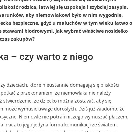
iskość rodzica, łatwiej się uspokaja i szybciej zasypia.
 warunków, aby niemowlakowi było w nim wygodnie.
ziecka bezpieczne, gdyż u maluchów w tym wieku łatwo 
ze stawami biodrowymi. Jak wybrać właściwe nosidełko
dczas zakupów?
ka – czy warto z niego
zy dzieciach, które nieustannie domagają się bliskości
spotkać z przekonaniem, że niemowlaka nie należy
ż stwierdzenie, że dziecko można zostawić, aby się
zem może wymusić uwagę dorosłych. Dziś już wiadomo, że
oksyczne. Niemowlę nie potrafi niczego wymuszać płaczem,
, a płacz to jego jedyna forma komunikacji ze światem.