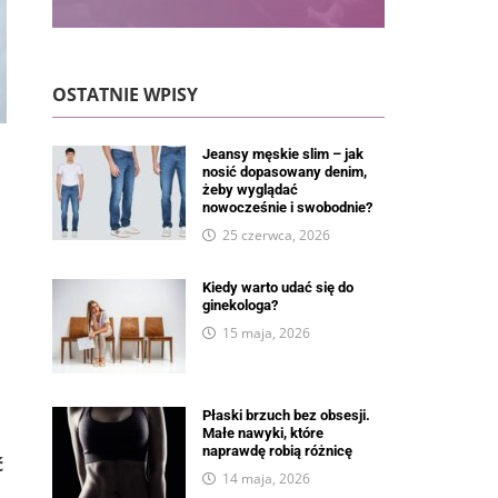
OSTATNIE WPISY
Jeansy męskie slim – jak
nosić dopasowany denim,
żeby wyglądać
nowocześnie i swobodnie?
25 czerwca, 2026
Kiedy warto udać się do
ginekologa?
15 maja, 2026
Płaski brzuch bez obsesji.
Małe nawyki, które
naprawdę robią różnicę
ć
14 maja, 2026