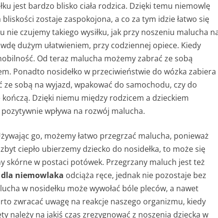
ku jest bardzo blisko ciała rodzica. Dzięki temu niemowlę
 bliskości zostaje zaspokojona, a co za tym idzie łatwo się
ku nie czujemy takiego wysiłku, jak przy noszeniu malucha n
awdę dużym ułatwieniem, przy codziennej opiece. Kiedy
 mobilność. Od teraz malucha możemy zabrać ze sobą
iem. Ponadto nosidełko w przeciwieństwie do wózka zabiera
brać ze sobą na wyjazd, wpakować do samochodu, czy do
ie kończą. Dzięki niemu między rodzicem a dzieckiem
ść pozytywnie wpływa na rozwój malucha.
 Używając go, możemy łatwo przegrzać malucha, ponieważ
i zbyt ciepło ubierzemy dziecko do nosidełka, to może się
 skórne w postaci potówek. Przegrzany maluch jest też
 dla niemowlaka
odciąża ręce, jednak nie pozostaje bez
alucha w nosidełku może wywołać bóle pleców, a nawet
rto zwracać uwagę na reakcje naszego organizmu, kiedy
ty należy na jakiś czas zrezygnować z noszenia dziecka w