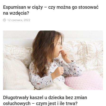
Espumisan w ciąży – czy można go stosować
na wzdęcia?
12 czerwca, 2022
Długotrwały kaszel u dziecka bez zmian
osłuchowych – czym jest i ile trwa?