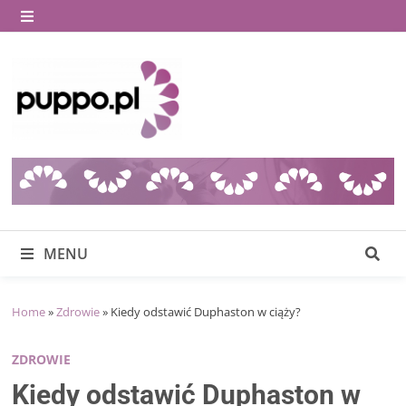
Skip
to
MENU
content
MENU
Home
»
Zdrowie
»
Kiedy odstawić Duphaston w ciąży?
ZDROWIE
Kiedy odstawić Duphaston w