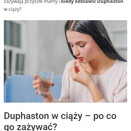
zażywają przyszłe mamy i
kiedy odstawić Duphaston
w ciąży?
Duphaston w ciąży – po co
go zażywać?