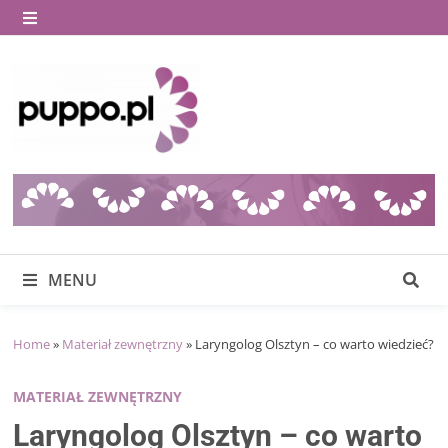
Skip
to
MENU
content
MENU
Home
»
Materiał zewnętrzny
»
Laryngolog Olsztyn – co warto wiedzieć?
MATERIAŁ ZEWNĘTRZNY
Laryngolog Olsztyn – co warto