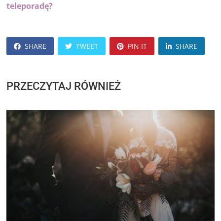
teleporadę?
SHARE
TWEET
PIN IT
SHARE
PRZECZYTAJ RÓWNIEŻ