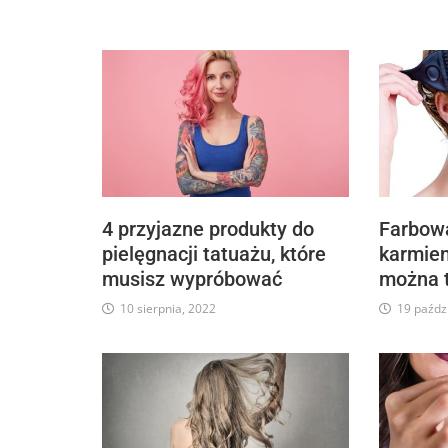
4 przyjazne produkty do
Farbow
pielęgnacji tatuażu, które
karmien
musisz wypróbować
można t
10 sierpnia, 2022
19 paźdz