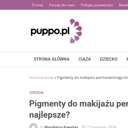
Skip
O mnie
Porady dla mam
Polityka prywatności
Redak
to
content
STRONA GŁÓWNA
CIĄŻA
DZIECKO
Home
»
Uroda
»
Pigmenty do makijażu permanentnego brw
URODA
Pigmenty do makijażu pe
najlepsze?
by
Magdalena Kowalska
22 listopada, 2024