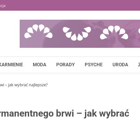
cja
KARMIENIE
MODA
PORADY
PSYCHE
URODA
i – jak wybrać najlepsze?
rmanentnego brwi – jak wybrać