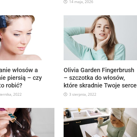
14 maja, 2026
anie włosów a
Olivia Garden Fingerbrush
ie piersią – czy
– szczotka do włosów,
o robić?
które skradnie Twoje serce
iernika, 2022
3 sierpnia, 2022