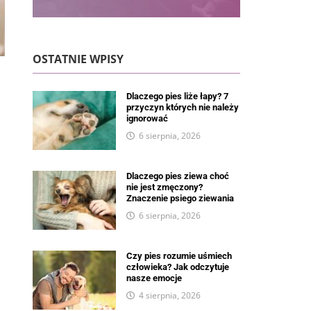
OSTATNIE WPISY
Dlaczego pies liże łapy? 7
przyczyn których nie należy
ignorować
6 sierpnia, 2026
Dlaczego pies ziewa choć
nie jest zmęczony?
Znaczenie psiego ziewania
6 sierpnia, 2026
Czy pies rozumie uśmiech
człowieka? Jak odczytuje
nasze emocje
4 sierpnia, 2026