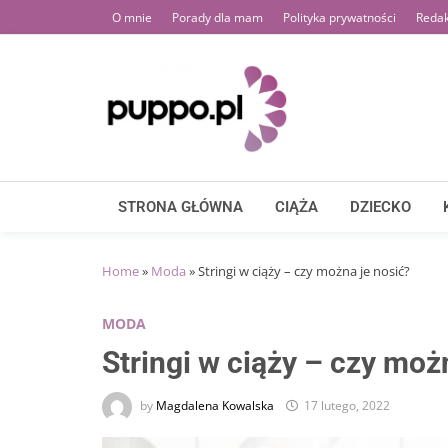
Skip
O mnie
Porady dla mam
Polityka prywatności
Redak
to
content
STRONA GŁÓWNA
CIĄŻA
DZIECKO
Home
»
Moda
»
Stringi w ciąży – czy można je nosić?
MODA
Stringi w ciąży – czy moż
by
Magdalena Kowalska
17 lutego, 2022