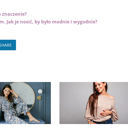
to znaczenie?
m. Jak je nosić, by było modnie i wygodnie?
SHARE