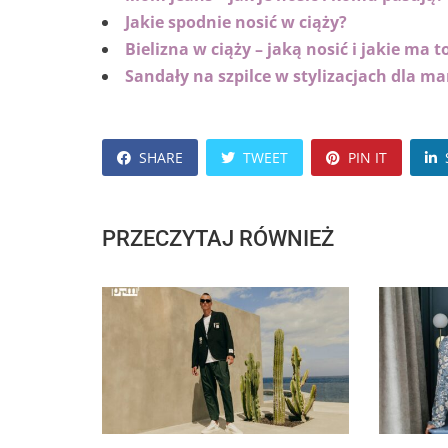
Jakie spodnie nosić w ciąży?
Bielizna w ciąży – jaką nosić i jakie ma 
Sandały na szpilce w stylizacjach dla ma
SHARE
TWEET
PIN IT
PRZECZYTAJ RÓWNIEŻ