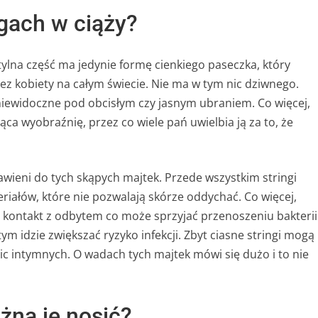
ngach w ciąży?
h tylna część ma jedynie formę cienkiego paseczka, który
z kobiety na całym świecie. Nie ma w tym nic dziwnego.
niewidoczne pod obcisłym czy jasnym ubraniem. Co więcej,
ąca wyobraźnię, przez co wiele pań uwielbia ją za to, że
awieni do tych skąpych majtek. Przede wszystkim stringi
iałów, które nie pozwalają skórze oddychać. Co więcej,
 kontakt z odbytem co może sprzyjać przenoszeniu bakterii
m idzie zwiększać ryzyko infekcji. Zbyt ciasne stringi mogą
c intymnych. O wadach tych majtek mówi się dużo i to nie
żna je nosić?