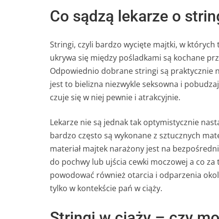
Co sądzą lekarze o stri
Stringi, czyli bardzo wycięte majtki, w któryc
ukrywa się między pośladkami są kochane prze
Odpowiednio dobrane stringi są praktycznie 
jest to bielizna niezwykle seksowna i pobudzaj
czuje się w niej pewnie i atrakcyjnie.
Lekarze nie są jednak tak optymistycznie nast
bardzo często są wykonane z sztucznych mater
materiał majtek narażony jest na bezpośredni
do pochwy lub ujścia cewki moczowej a co za ty
powodować również otarcia i odparzenia okoli
tylko w kontekście pań w ciąży.
Stringi w ciąży – czy mo