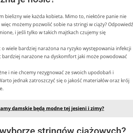
m bielizny wie każda kobieta. Mimo to, niektóre panie nie
y więc możemy pozwolić sobie na stringi w ciąży? Odpowied
ione, i jeśli tylko w takich majtkach czujemy się
t o wiele bardziej narażona na ryzyko występowania infekcji
jest bardziej narażone na dyskomfort jaki może powodować
ważne i nie chcemy rezygnować ze swoich upodobań i
arto jednak zatroszczyć się o jakość materiałów oraz krój
e.
iżamy damskie będą modne tej jesieni i zimy?
 wyborze stringów ciążowych?