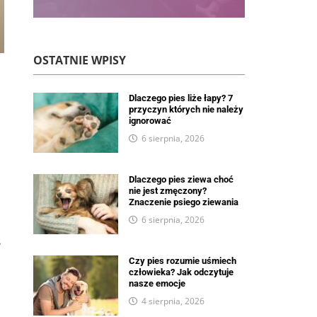
OSTATNIE WPISY
Dlaczego pies liże łapy? 7
przyczyn których nie należy
ignorować
6 sierpnia, 2026
Dlaczego pies ziewa choć
nie jest zmęczony?
Znaczenie psiego ziewania
6 sierpnia, 2026
.
Czy pies rozumie uśmiech
człowieka? Jak odczytuje
nasze emocje
4 sierpnia, 2026