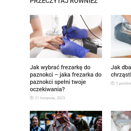
PRZECZYTAJ RÓWNIEŻ
Jak wybrać frezarkę do
Jak dba
paznokci – jaka frezarka do
chrząst
paznokci spełni twoje
5 paździ
oczekiwania?
21 listopada, 2023