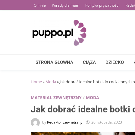
Skip
O mnie
Porady dla mam
Polityka prywatności
Redak
to
content
STRONA GŁÓWNA
CIĄŻA
DZIECKO
Home
»
Moda
»
Jak dobrać idealne botki do codziennych 
MATERIAŁ ZEWNĘTRZNY
/
MODA
Jak dobrać idealne botki
by
Redaktor zewnetrzny
20 listopada, 2023