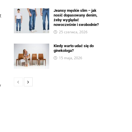
Jeansy męskie slim – jak
t
nosić dopasowany denim,
żeby wyglądać
nowocześnie i swobodnie?
25 czerwca, 2026
.
Kiedy warto udać się do
ginekologa?
15 maja, 2026
y