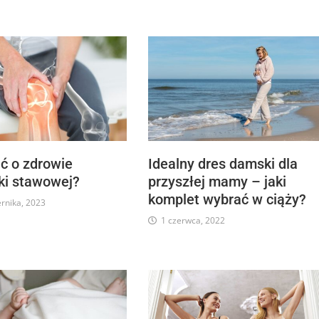
ć o zdrowie
Idealny dres damski dla
ki stawowej?
przyszłej mamy – jaki
komplet wybrać w ciąży?
ernika, 2023
1 czerwca, 2022