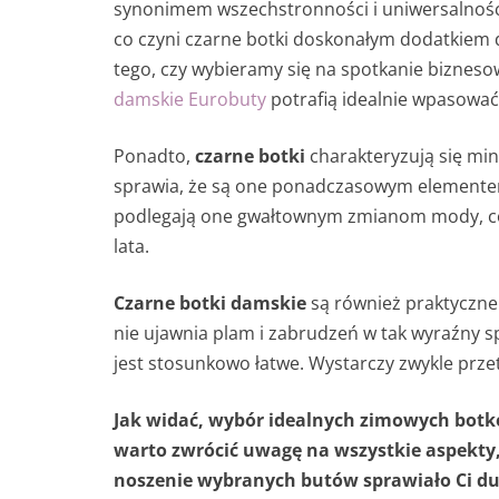
synonimem wszechstronności i uniwersalności.
co czyni czarne botki doskonałym dodatkiem 
tego, czy wybieramy się na spotkanie bizneso
damskie Eurobuty
potrafią idealnie wpasować 
Ponadto,
czarne botki
charakteryzują się mi
sprawia, że są one ponadczasowym elementem
podlegają one gwałtownym zmianom mody, co o
lata.
Czarne botki damskie
są również praktyczne 
nie ujawnia plam i zabrudzeń w tak wyraźny s
jest stosunkowo łatwe. Wystarczy zwykle przet
Jak widać, wybór idealnych zimowych bot
warto zwrócić uwagę na wszystkie aspekty,
noszenie wybranych butów sprawiało Ci du