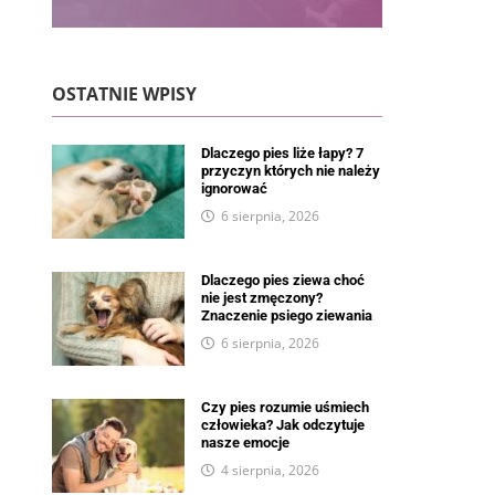
OSTATNIE WPISY
Dlaczego pies liże łapy? 7
przyczyn których nie należy
ignorować
6 sierpnia, 2026
Dlaczego pies ziewa choć
nie jest zmęczony?
Znaczenie psiego ziewania
6 sierpnia, 2026
Czy pies rozumie uśmiech
człowieka? Jak odczytuje
nasze emocje
4 sierpnia, 2026