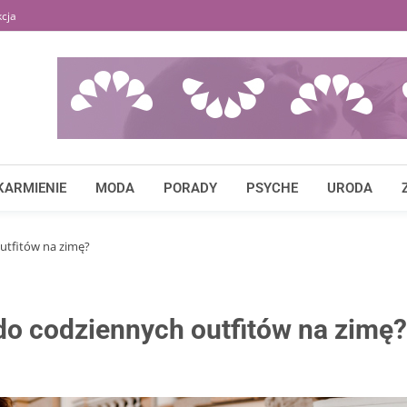
cja
KARMIENIE
MODA
PORADY
PSYCHE
URODA
outfitów na zimę?
 do codziennych outfitów na zimę?