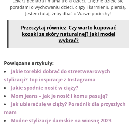
Lekarz pediatra i mama trójki dzieci. Chętnie dzielę się
poradami o wychowaniu dzieci, ciąży i karmieniu piersią.
Jestem tutaj, żeby dbać o Wasze pociechy!
Przeczytaj również
Czy warto kupować
kozaki ze skóry naturalnej? Jaki model
wybrać?
Powiązane artykuły:
Jakie torebki dobrać do streetwearowych
stylizacji? Top inspiracje z Instagrama
Jakie spodnie nosić w ciąży?
Mom jeans – jak je nosić i komu pasują?
Jak ubierać się w ciąży? Poradnik dla przyszłych
mam
Modne stylizacje damskie na wiosnę 2023