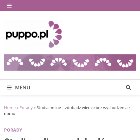
Skip
to
MENU
content
MENU
Home
»
Porady
»
Studia online – zdobądź wiedzę bez wychodzenia z
domu
PORADY