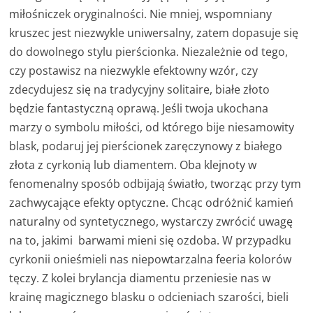
miłośniczek oryginalności. Nie mniej, wspomniany
kruszec jest niezwykle uniwersalny, zatem dopasuje się
do dowolnego stylu pierścionka. Niezależnie od tego,
czy postawisz na niezwykle efektowny wzór, czy
zdecydujesz się na tradycyjny solitaire, białe złoto
będzie fantastyczną oprawą. Jeśli twoja ukochana
marzy o symbolu miłości, od którego bije niesamowity
blask, podaruj jej pierścionek zaręczynowy z białego
złota z cyrkonią lub diamentem. Oba klejnoty w
fenomenalny sposób odbijają światło, tworząc przy tym
zachwycające efekty optyczne. Chcąc odróżnić kamień
naturalny od syntetycznego, wystarczy zwrócić uwagę
na to, jakimi barwami mieni się ozdoba. W przypadku
cyrkonii onieśmieli nas niepowtarzalna feeria kolorów
tęczy. Z kolei brylancja diamentu przeniesie nas w
krainę magicznego blasku o odcieniach szarości, bieli