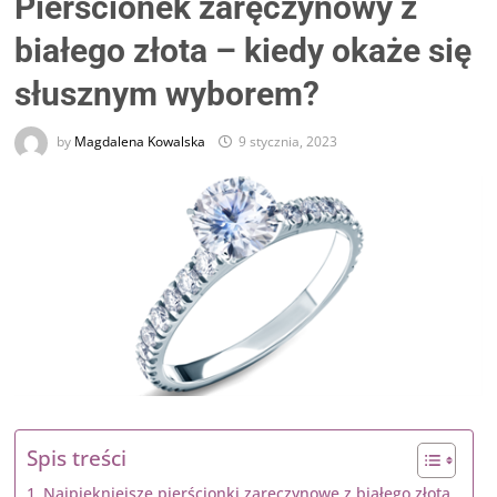
Pierścionek zaręczynowy z
białego złota – kiedy okaże się
słusznym wyborem?
by
Magdalena Kowalska
9 stycznia, 2023
Spis treści
Najpiękniejsze pierścionki zaręczynowe z białego złota