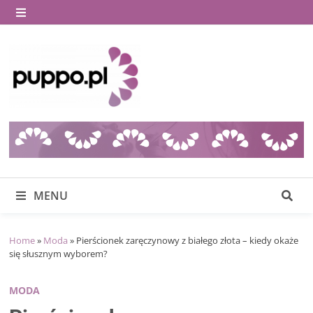
Skip
to
MENU
content
MENU
Home
»
Moda
»
Pierścionek zaręczynowy z białego złota – kiedy okaże
się słusznym wyborem?
MODA