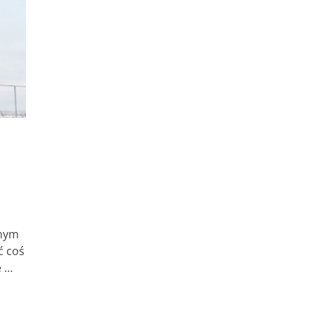
jnym
ć coś
e …