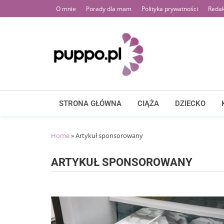
Skip
O mnie
Porady dla mam
Polityka prywatności
Redak
to
content
STRONA GŁÓWNA
CIĄŻA
DZIECKO
Home
»
Artykuł sponsorowany
ARTYKUŁ SPONSOROWANY