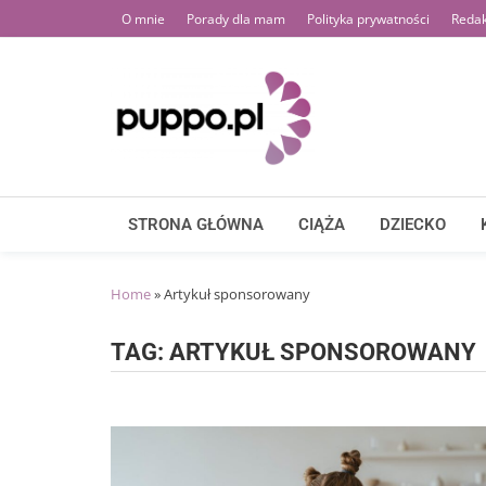
Skip
O mnie
Porady dla mam
Polityka prywatności
Redak
to
content
STRONA GŁÓWNA
CIĄŻA
DZIECKO
Home
»
Artykuł sponsorowany
TAG:
ARTYKUŁ SPONSOROWANY