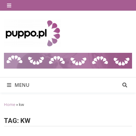
Skip
to
MENU
content
MENU
Home
»
kw
TAG:
KW