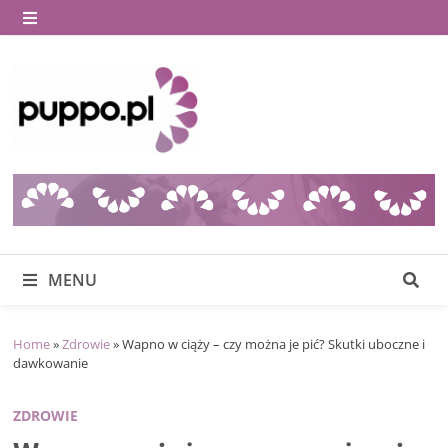
Skip
to
MENU
content
MENU
Home
»
Zdrowie
»
Wapno w ciąży – czy można je pić? Skutki uboczne i
dawkowanie
ZDROWIE