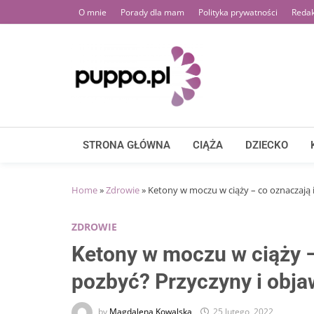
Skip
O mnie
Porady dla mam
Polityka prywatności
Redak
to
content
STRONA GŁÓWNA
CIĄŻA
DZIECKO
Home
»
Zdrowie
»
Ketony w moczu w ciąży – co oznaczają i
ZDROWIE
Ketony w moczu w ciąży – 
pozbyć? Przyczyny i obja
by
Magdalena Kowalska
25 lutego, 2022