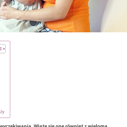
ąży
i wyczekiwania. Wiąże się one również z wieloma