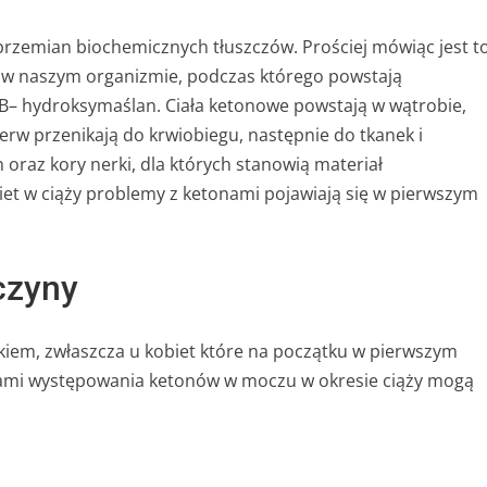
 przemian biochemicznych tłuszczów. Prościej mówiąc jest t
h w naszym organizmie, podczas którego powstają
 B– hydroksymaślan. Ciała ketonowe powstają w wątrobie,
erw przenikają do krwiobiegu, następnie do tkanek i
oraz kory nerki, dla których stanowią materiał
iet w ciąży problemy z ketonami pojawiają się w pierwszym
czyny
kiem, zwłaszcza u kobiet które na początku w pierwszym
ami występowania ketonów w moczu w okresie ciąży mogą