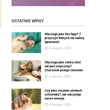
OSTATNIE WPISY
Dlaczego pies liże łapy? 7
przyczyn których nie należy
ignorować
6 sierpnia, 2026
Dlaczego pies ziewa choć
nie jest zmęczony?
Znaczenie psiego ziewania
6 sierpnia, 2026
Czy pies rozumie uśmiech
człowieka? Jak odczytuje
nasze emocje
4 sierpnia, 2026